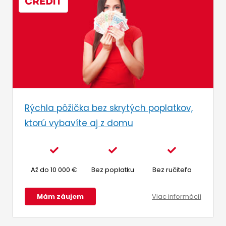
Rýchla pôžička bez skrytých poplatkov,
ktorú vybavíte aj z domu
Až do 10 000 €
Bez poplatku
Bez ručiteľa
Mám záujem
Viac informácií