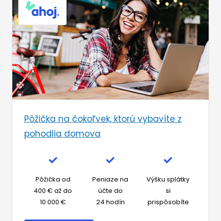
Pôžička na čokoľvek, ktorú vybavíte z
pohodlia domova
Pôžička od
Peniaze na
Výšku splátky
400 € až do
účte do
si
10 000 €
24 hodín
prispôsobíte