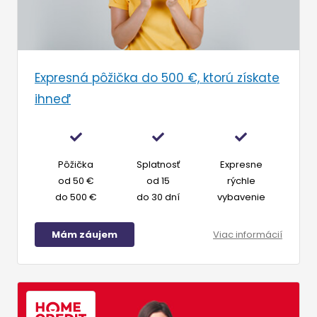
Expresná pôžička do 500 €, ktorú získate
ihneď
Pôžička
Splatnosť
Expresne
od 50 €
od 15
rýchle
do 500 €
do 30 dní
vybavenie
Mám záujem
Viac informácií