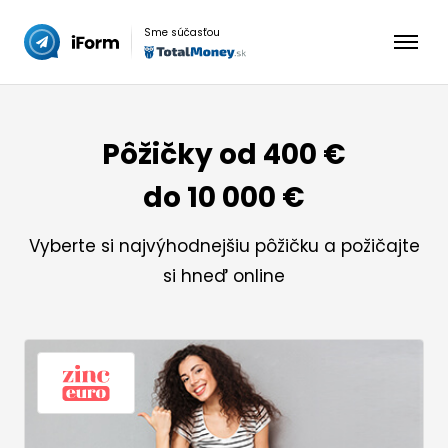
Preskočiť
na
Sme súčasťou
obsah
Pôžičky od 400 €
do 10 000 €
Vyberte si najvýhodnejšiu pôžičku a požičajte
si hneď online