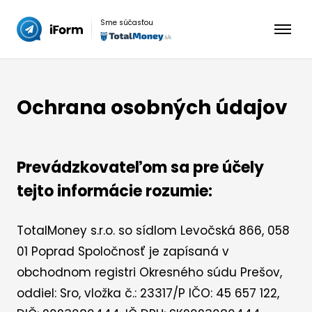
Preskočiť
na
Sme súčasťou
obsah
Ochrana osobných údajov
Prevádzkovateľom sa pre účely
tejto informácie rozumie:
TotalMoney s.r.o. so sídlom Levočská 866, 058
01 Poprad Spoločnosť je zapísaná v
obchodnom registri Okresného súdu Prešov,
oddiel: Sro, vložka č.: 23317/P IČO: 45 657 122,