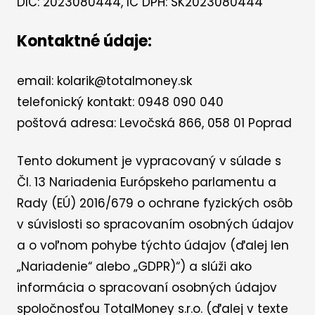
DIČ: 2023080444, IČ DPH: SK2023080444
Kontaktné údaje:
email: kolarik@totalmoney.sk
telefonický kontakt: 0948 090 040
poštová adresa: Levočská 866, 058 01 Poprad
Tento dokument je vypracovaný v súlade s
Čl. 13 Nariadenia Európskeho parlamentu a
Rady (EÚ) 2016/679 o ochrane fyzických osôb
v súvislosti so spracovaním osobných údajov
a o voľnom pohybe týchto údajov (ďalej len
„Nariadenie“ alebo „GDPR)“) a slúži ako
informácia o spracovaní osobných údajov
spoločnosťou TotalMoney s.r.o. (ďalej v texte