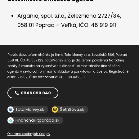
Argania, spol. s.r.o., Železničná 2727/34,
058 01 Poprad – Veľká, IČO: 46 919 911
Prevádzkovateľom stránky je firma TotalMoney s.r.o., Levočská 866, Poprad
058 01, IČO: 45 657 122. TotalMoney s.r.o. je držiteľom povolenia Národnej
banky Slovenska na vykonávanie činnosti samostatného finančného
agenta v sektoroch prijímania vkladov a poskytovania úverov. Registračné
číslo: 127292, Číslo rozhodnutia: ODT-10934/2010
0948 090 040
TotalMoney.sk
ŠetriSova.sk
FinančnáHitparáda.sk
Ochrana osobných údajov